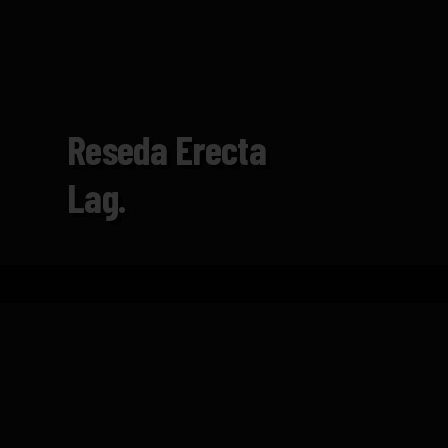
Reseda Erecta
Lag.
Home
Catalogue
Reseda erecta Lag.
TECHNICAL DATASHEET