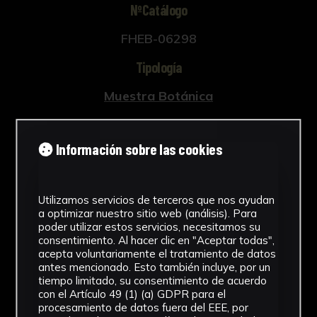
NºCatálogo
FHEB-06298
Tipología
Muestra Botánica
Cronología
Información sobre las cookies
SF
Fondo
Utilizamos servicios de terceros que nos ayudan
Fondo Herbario
a optimizar nuestro sitio web (análisis). Para
poder utilizar estos servicios, necesitamos su
Inscripciones
consentimiento. Al hacer clic en "Aceptar todas",
acepta voluntariamente el tratamiento de datos
U-060
antes mencionado. Esto también incluye, por un
tiempo limitado, su consentimiento de acuerdo
con el Artículo 49 (1) (a) GDPR para el
Género
procesamiento de datos fuera del EEE, por