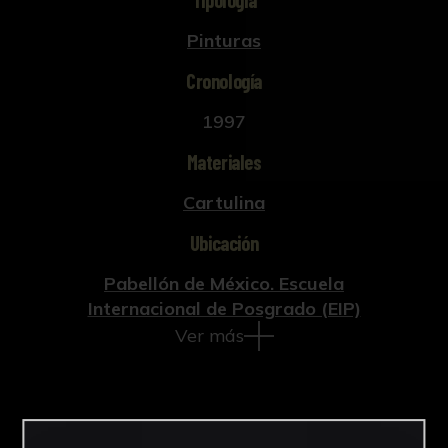
Tipología
Pinturas
Cronología
1997
Materiales
Cartulina
Ubicación
Pabellón de México. Escuela
Internacional de Posgrado (EIP)
Ver más
Descargar Ficha