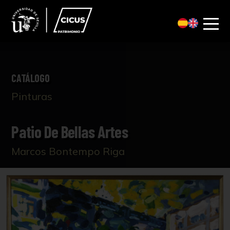
CATÁLOGO
Pinturas
Patio De Bellas Artes
Marcos Bontempo Riga