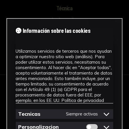
Técnica
Técnica mixta
Ver más
Información sobre las cookies
Utilizamos servicios de terceros que nos ayudan
a optimizar nuestro sitio web (análisis). Para
Descargar Ficha
poder utilizar estos servicios, necesitamos su
consentimiento. Al hacer clic en "Aceptar todas",
acepta voluntariamente el tratamiento de datos
antes mencionado. Esto también incluye, por un
tiempo limitado, su consentimiento de acuerdo
IMÁGENES
con el Artículo 49 (1) (a) GDPR para el
procesamiento de datos fuera del EEE, por
ejemplo, en los EE. UU.
Política de privacidad
Tecnicas
Siempre activas
Permitir cookies 
Personalizacion