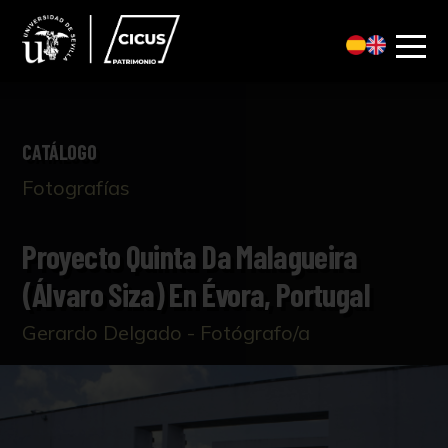
CATÁLOGO
Fotografías
Proyecto Quinta Da Malagueira
(Álvaro Siza) En Évora, Portugal
Gerardo Delgado - Fotógrafo/a