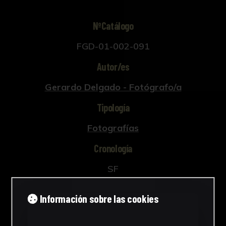
NºCatálogo
FGD-01-002-091
Autor/es
Gerardo Delgado - Fotógrafo/a
Tipología
Fotografías
Cronología
SF
Técnica
Información sobre las cookies
Fotografía