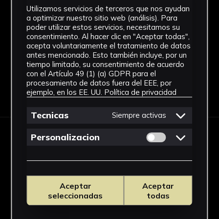
Materiales
Utilizamos servicios de terceros que nos ayudan
a optimizar nuestro sitio web (análisis). Para
Celulosa de acetato
poder utilizar estos servicios, necesitamos su
Ver más
consentimiento. Al hacer clic en "Aceptar todas",
acepta voluntariamente el tratamiento de datos
antes mencionado. Esto también incluye, por un
tiempo limitado, su consentimiento de acuerdo
con el Artículo 49 (1) (a) GDPR para el
procesamiento de datos fuera del EEE, por
Descargar Ficha
ejemplo, en los EE. UU.
Política de privacidad
Tecnicas
Siempre activas
Permitir cookies 
Personalizacion
IMÁGENES
Aceptar
Aceptar
seleccionadas
todas