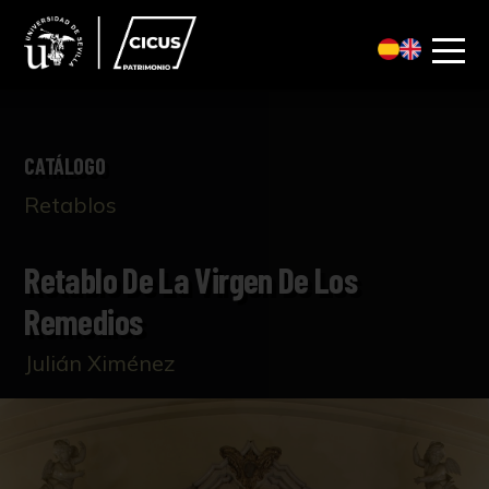
CATÁLOGO
Retablos
Retablo De La Virgen De Los
Remedios
Julián Ximénez