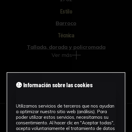
Estilo
Barroco
Técnica
Tallada, dorada y policromada
Ver más
Información sobre las cookies
Descargar Ficha
Utilizamos servicios de terceros que nos ayudan
a optimizar nuestro sitio web (análisis). Para
poder utilizar estos servicios, necesitamos su
IMÁGENES
consentimiento. Al hacer clic en "Aceptar todas",
acepta voluntariamente el tratamiento de datos