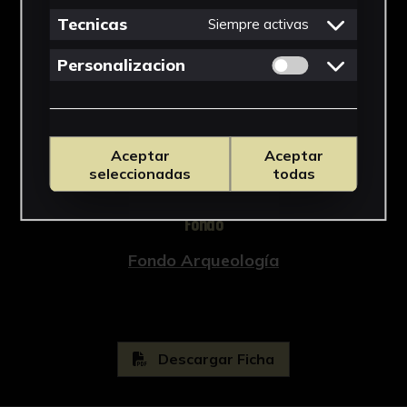
Época romana
Tecnicas
Siempre activas
Materiales
Permitir cookies 
Personalizacion
Estuco
Ubicación
Aceptar
Aceptar
Laboratorio de Investigación
seleccionadas
todas
Patrimonio Cultural
Fondo
Fondo Arqueología
Descargar Ficha