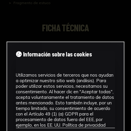
Fragmento de estuco
FICHA TÉCNICA
Fragmento de estuco
Información sobre las cookies
Utilizamos servicios de terceros que nos ayudan
NºCatálogo
a optimizar nuestro sitio web (análisis). Para
poder utilizar estos servicios, necesitamos su
CAUS-0559
consentimiento. Al hacer clic en "Aceptar todas",
acepta voluntariamente el tratamiento de datos
Tipología
antes mencionado. Esto también incluye, por un
tiempo limitado, su consentimiento de acuerdo
Arqueología
con el Artículo 49 (1) (a) GDPR para el
procesamiento de datos fuera del EEE, por
Cronología
ejemplo, en los EE. UU.
Política de privacidad