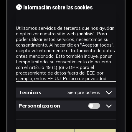
Tipología
Información sobre las cookies
Medicamento
Utilizamos servicios de terceros que nos ayudan
Cronología
a optimizar nuestro sitio web (análisis). Para
poder utilizar estos servicios, necesitamos su
SF
consentimiento. Al hacer clic en "Aceptar todas",
acepta voluntariamente el tratamiento de datos
Materiales
antes mencionado. Esto también incluye, por un
tiempo limitado, su consentimiento de acuerdo
Vidrio
con el Artículo 49 (1) (a) GDPR para el
procesamiento de datos fuera del EEE, por
Ubicación
ejemplo, en los EE. UU.
Política de privacidad
Facultad de Farmacia
Tecnicas
Siempre activas
Dimensiones
Permitir cookies 
Personalizacion
21,5 x 7 x 7 cm
Ver más