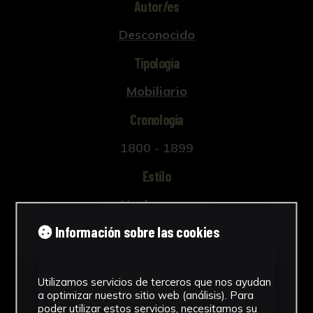
Autor/es
Desconocido
Tipología
Mobiliario
Cronología
1800 - 1899
Estilo
Neobarroco
Información sobre las cookies
Técnica
Técnica mixta
Ver más
Utilizamos servicios de terceros que nos ayudan
a optimizar nuestro sitio web (análisis). Para
poder utilizar estos servicios, necesitamos su