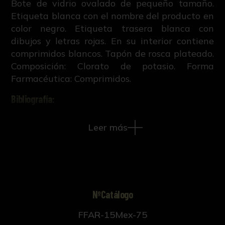
Bote de vidrio ovalado de pequeño tamaño.
Etiqueta blanca con el nombre del producto en
color negro. Etiqueta trasera blanca con
dibujos y letras rojas. En su interior contiene
comprimidos blancos. Tapón de rosca plateado.
Composición: Clorato de potasio. Forma
Farmacéutica: Comprimidos.
Bibliografía:
R. Ruiz Altaba, Creación, estudio,
Leer más
conservación y difusión de la colección
histórico-científica de la Facultad de
Farmacia de Sevilla (Tesis doctoral inédita,
421-663, Universidad de Sevilla, 2018).
NºCatálogo
FFAR-15Mex-75