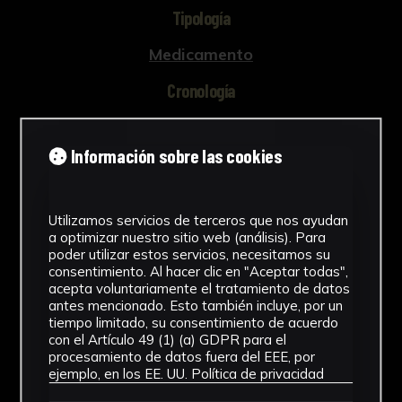
Tipología
Medicamento
Cronología
SF
Información sobre las cookies
Materiales
Vidrio
Utilizamos servicios de terceros que nos ayudan
Ubicación
a optimizar nuestro sitio web (análisis). Para
poder utilizar estos servicios, necesitamos su
Facultad de Farmacia
consentimiento. Al hacer clic en "Aceptar todas",
acepta voluntariamente el tratamiento de datos
antes mencionado. Esto también incluye, por un
Dimensiones
tiempo limitado, su consentimiento de acuerdo
con el Artículo 49 (1) (a) GDPR para el
5,6 x 3,2 x 1 cm
procesamiento de datos fuera del EEE, por
Ver más
ejemplo, en los EE. UU.
Política de privacidad