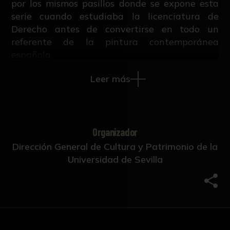
por los mismos pasillos donde se expone esta
serie cuando estudiaba la licenciatura de
Derecho antes de convertirse en todo un
referente de la pintura contemporánea
española.
Leer más
Los modos de su producción: la repetición,
transformación, duplicación, variación y
cualquier otra deriva que podamos imaginar
son recursos que se suman a las otras
habilidades de su mundo creativo y nos hablan
Organizador
de sus obsesiones y certezas, por eso la
Dirección General de Cultura y Patrimonio de la
relevancia de estos dieciséis monotipos de Mi
Universidad de Sevilla
querida hormiga.
Comp
En la investigación sobre este himenóptero
desvela su capacidad de trabajo cooperativo,
la perseverancia y la constancia de anteponer