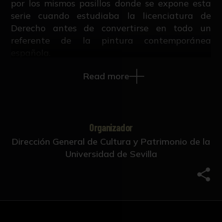
por los mismos pasillos donde se expone esta
serie cuando estudiaba la licenciatura de
Derecho antes de convertirse en todo un
referente de la pintura contemporánea
española.
Read more
Los modos de su producción: la repetición,
transformación, duplicación, variación y
cualquier otra deriva que podamos imaginar
son recursos que se suman a las otras
habilidades de su mundo creativo y nos hablan
Organizador
de sus obsesiones y certezas, por eso la
Dirección General de Cultura y Patrimonio de la
relevancia de estos dieciséis monotipos de Mi
Universidad de Sevilla
querida hormiga.
Comp
En la investigación sobre este himenóptero
desvela su capacidad de trabajo cooperativo,
la perseverancia y la constancia de anteponer