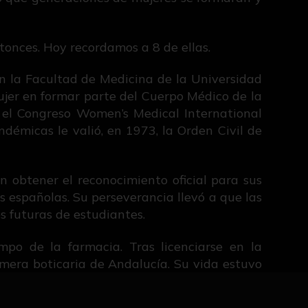
tonces. Hoy recordamos a 8 de ellas.
en la Facultad de Medicina de la Universidad
mujer en formar parte del Cuerpo Médico de la
n el Congreso Women’s Medical International
démicas le valió, en 1973, la Orden Civil de
n obtener el reconocimiento oficial para sus
s españolas. Su perseverancia llevó a que las
s futuras de estudiantes.
po de la farmacia. Tras licenciarse en la
imera boticaria de Andalucía. Su vida estuvo
a través de los años, incluso asumiendo la