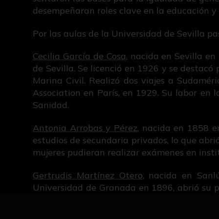
desempeñaran roles clave en la educación y l
Por las aulas de la Universidad de Sevilla 
Cecilia García de Cosa
, nacida en Sevilla e
de Sevilla. Se licenció en 1926 y se destacó
Marina Civil. Realizó dos viajes a Sudamér
Association en París, en 1929. Su labor en 
Sanidad.
Antonia Arrobas y Pérez
, nacida en 1858 en
estudios de secundaria privados, lo que abri
mujeres pudieran realizar exámenes en insti
Gertrudis Martínez Otero
, nacida en Sanl
Universidad de Granada en 1896, abrió su pr
marcada por su compromiso profesional y s
gestión de varias farmacias en la región.