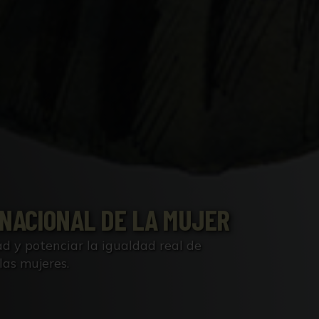
RNACIONAL DE LA MUJER
dad y potenciar la igualdad real de
las mujeres.