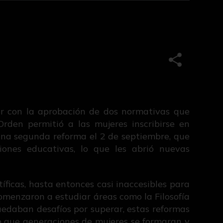
Compartir e
or con la aprobación de dos normativas que
rden permitió a las mujeres inscribirse en
 una segunda reforma el 2 de septiembre, que
iones educativas, lo que les abrió nuevas
íficas, hasta entonces casi inaccesibles para
 comenzaron a estudiar áreas como la Filosofía
uedaban desafíos por superar, estas reformas
do que generaciones de mujeres se formaran y