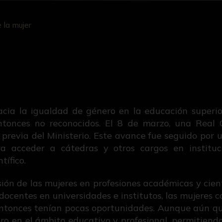
 la mujer
acia la igualdad de género en la educación superi
tonces no reconocidos. El 8 de marzo, una Real O
 previa del Ministerio. Este avance fue seguido por
ara acceder a cátedras y otros cargos en instituc
tífico.
ión de las mujeres en profesiones académicas y cient
 docentes en universidades e institutos, las mujeres
a entonces tenían pocas oportunidades. Aunque aún q
ro en el ámbito educativo y profesional, permitien