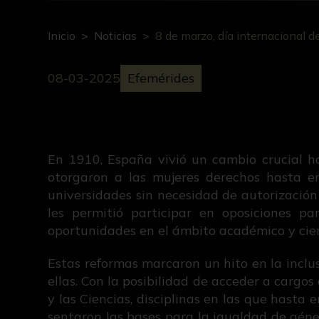
Inicio
Noticias
8 de marzo, día internacional de
08-03-2025
Efemérides
En 1910, España vivió un cambio crucial h
otorgaron a las mujeres derechos hasta en
universidades sin necesidad de autorización
les permitió participar en oposiciones p
oportunidades en el ámbito académico y cien
Estas reformas marcaron un hito en la inclus
ellas. Con la posibilidad de acceder a cargos
y las Ciencias, disciplinas en las que hast
sentaron las bases para la igualdad de géne