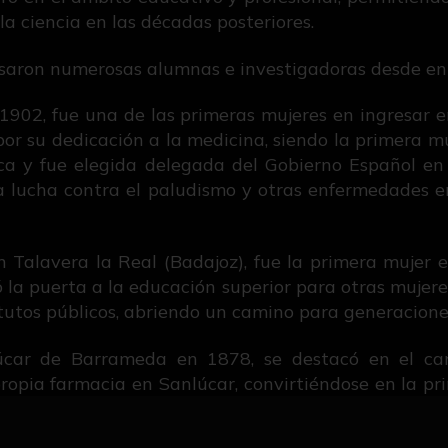
a ciencia en las décadas posteriores.
pasaron numerosas alumnas e investigadoras desde en
n 1902, fue una de las primeras mujeres en ingresar 
 por su dedicación a la medicina, siendo la primera 
ica y fue elegida delegada del Gobierno Español e
la lucha contra el paludismo y otras enfermedades en
 Talavera la Real (Badajoz), fue la primera mujer e
ó la puerta a la educación superior para otras mujere
tutos públicos, abriendo un camino para generacione
úcar de Barrameda en 1878, se destacó en el cam
opia farmacia en Sanlúcar, convirtiéndose en la pr
ocial, y su farmacia se mantuvo en funcionamiento 