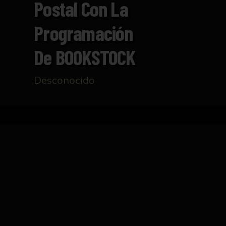
Postal Con La
Programación
De BOOKSTOCK
Desconocido
Inicio
Catálogo
Postal con la programación
FICHA TÉCNICA
Postal con la programación de BOOKSTOCK. D