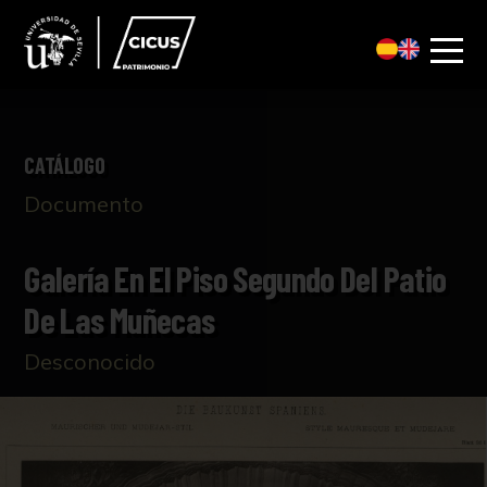
CATÁLOGO
Documento
Galería En El Piso Segundo Del Patio
De Las Muñecas
Desconocido