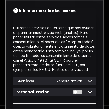
Cronología
Información sobre las cookies
1893
Ubicación
Utilizamos servicios de terceros que nos ayudan
a optimizar nuestro sitio web (análisis). Para
Laboratorio de Investigación
poder utilizar estos servicios, necesitamos su
Patrimonio Cultural
consentimiento. Al hacer clic en "Aceptar todas",
acepta voluntariamente el tratamiento de datos
Dimensiones
antes mencionado. Esto también incluye, por un
tiempo limitado, su consentimiento de acuerdo
52 x 36 cm.
con el Artículo 49 (1) (a) GDPR para el
procesamiento de datos fuera del EEE, por
Ver más
ejemplo, en los EE. UU.
Política de privacidad
Tecnicas
Siempre activas
Permitir cookies 
Personalizacion
Descargar Ficha