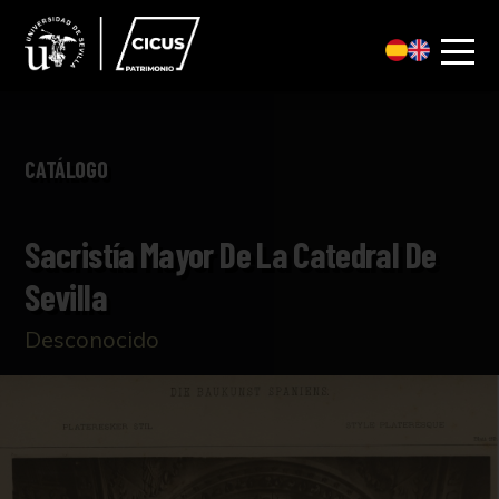
CATÁLOGO
Sacristía Mayor De La Catedral De
Sevilla
Desconocido