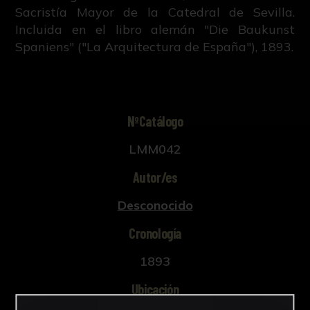
Sacristía Mayor de la Catedral de Sevilla.
Incluida en el libro alemán "Die Baukunst
Spaniens" ("La Arquitectura de España"), 1893.
NºCatálogo
LMM042
Autor/es
Desconocido
Cronología
1893
Ubicación