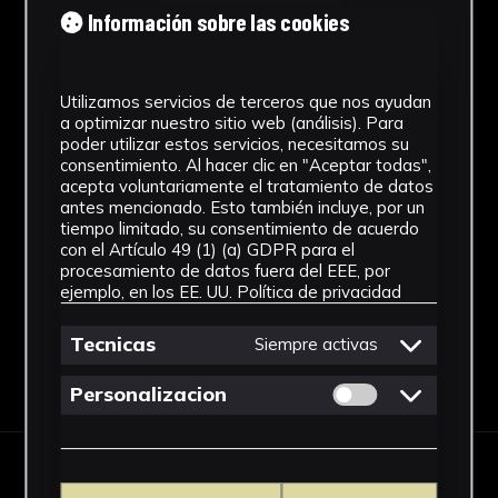
Laboratorio de Investigación
Información sobre las cookies
Patrimonio Cultural
Dimensiones
Utilizamos servicios de terceros que nos ayudan
a optimizar nuestro sitio web (análisis). Para
52 x 36 cm.
poder utilizar estos servicios, necesitamos su
consentimiento. Al hacer clic en "Aceptar todas",
Fondo
acepta voluntariamente el tratamiento de datos
antes mencionado. Esto también incluye, por un
Sin fondo
tiempo limitado, su consentimiento de acuerdo
Ver más
con el Artículo 49 (1) (a) GDPR para el
procesamiento de datos fuera del EEE, por
ejemplo, en los EE. UU.
Política de privacidad
Tecnicas
Siempre activas
Descargar Ficha
Permitir cookies 
Personalizacion
IMÁGENES