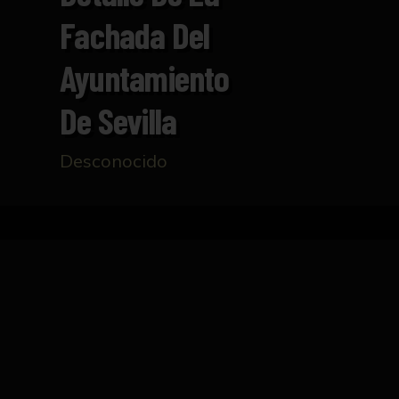
Fachada Del
Ayuntamiento
De Sevilla
Desconocido
Inicio
Catálogo
Detalle de la fachada del Ayu
FICHA TÉCNICA
Lámina con fotograbado de Rommler & Jonas,