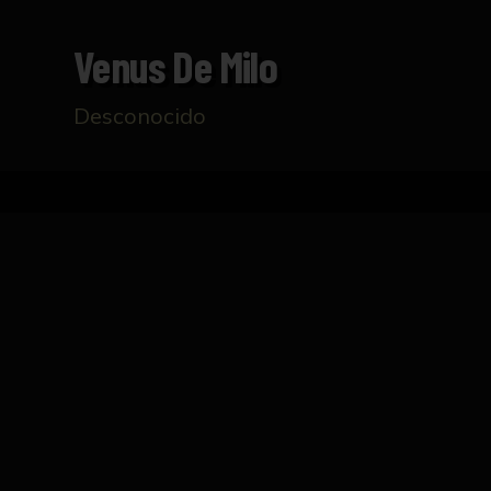
Venus De Milo
Desconocido
Inicio
Catálogo
Venus de Milo
FICHA TÉCNICA
Escultura de escayola que representa a una m