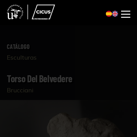
CATÁLOGO
Esculturas
Torso Del Belvedere
Brucciani