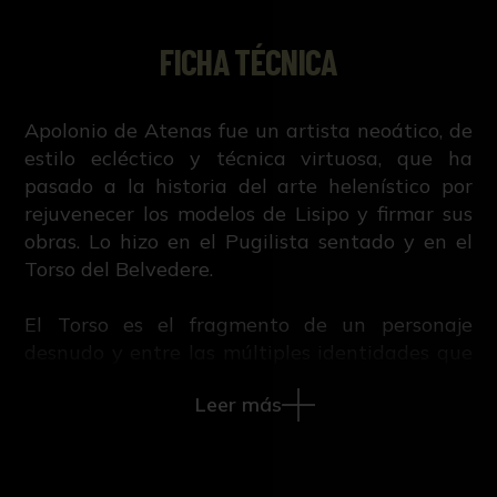
FICHA TÉCNICA
Apolonio de Atenas fue un artista neoático, de
estilo ecléctico y técnica virtuosa, que ha
pasado a la historia del arte helenístico por
rejuvenecer los modelos de Lisipo y firmar sus
obras. Lo hizo en el Pugilista sentado y en el
Torso del Belvedere.
El Torso es el fragmento de un personaje
desnudo y entre las múltiples identidades que
se han propuesto del protagonista parece
Leer más
cobrar fuerza la que le asocia con el legendario
héroe griego de la Guerra de Troya, Áyax el
Grande. La Ilíada lo retrata como un guerrero
de enorme estatura y fuerza