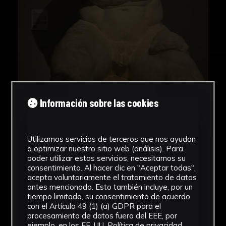
Universidad de Sevilla : recuperación de la
colección de vaciados : antigua Real Fábrica de
Tabaco. Sevilla: Universidad de Sevilla, p. 137.
Bibliografía:
Beltrán Fortes, José/Méndez Rodríguez, Luis,
Yesos: gipsoteca de la Universidad de Sevilla :
Información sobre las cookies
recuperación de la colección de vaciados :
antigua Real Fábrica de Tabaco (Universidad
de Sevilla, Sevilla, 2015).
Utilizamos servicios de terceros que nos ayudan
a optimizar nuestro sitio web (análisis). Para
poder utilizar estos servicios, necesitamos su
consentimiento. Al hacer clic en "Aceptar todas",
acepta voluntariamente el tratamiento de datos
antes mencionado. Esto también incluye, por un
tiempo limitado, su consentimiento de acuerdo
con el Artículo 49 (1) (a) GDPR para el
procesamiento de datos fuera del EEE, por
ejemplo, en los EE. UU.
Política de privacidad