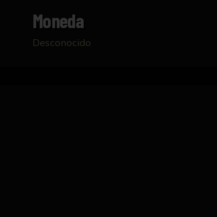
Moneda
Desconocido
Inicio
Catálogo
Moneda
FICHA TÉCNICA
Moneda en la que se aprecia una fortaleza co