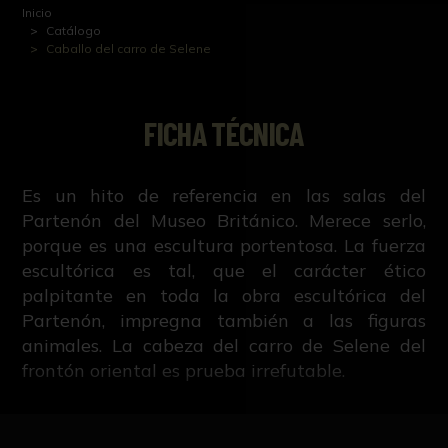
Inicio
Catálogo
Caballo del carro de Selene
FICHA TÉCNICA
Es un hito de referencia en las salas del
Partenón del Museo Británico. Merece serlo,
porque es una escultura portentosa. La fuerza
escultórica es tal, que el carácter ético
palpitante en toda la obra escultórica del
Partenón, impregna también a las figuras
animales. La cabeza del carro de Selene del
frontón oriental es prueba irrefutable.
El frontón oriental representaba el mito del
Leer más
nacimiento de Atenea y en los extremos del