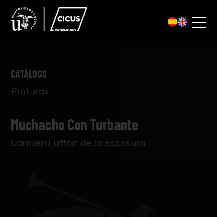
CATÁLOGO
Pinturas
Muchacho Con Turbante
Carmen Laffón de la Escosura