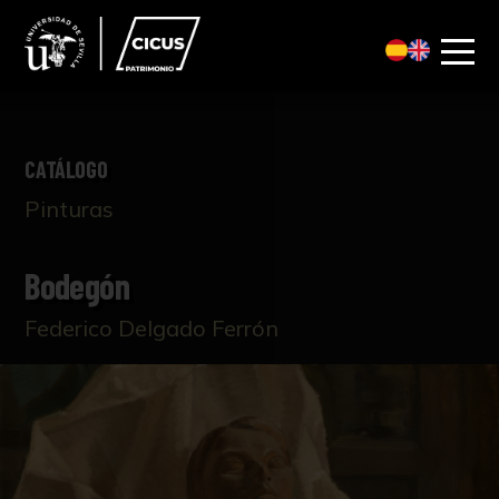
CATÁLOGO
Pinturas
Bodegón
Federico Delgado Ferrón