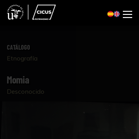
CATÁLOGO
Etnografía
Momia
Desconocido