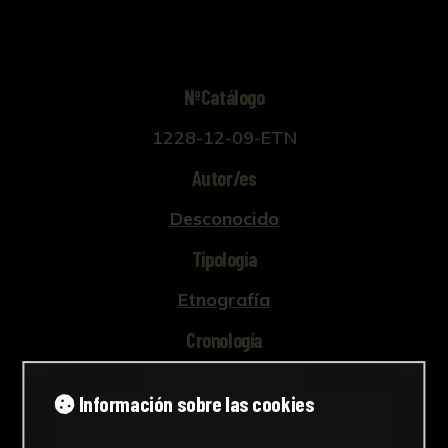
NºCatálogo
1228-12-09-ETN
Autor/es
Desconocido
Tipología
Etnografía
Cronología
400 a.C. (c.a.)
Información sobre las cookies
Ubicación