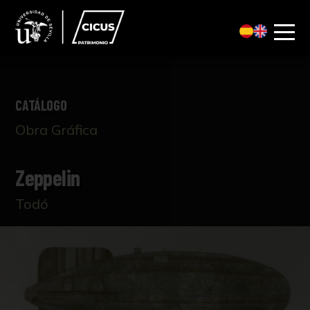
CATÁLOGO
Obra Gráfica
Zeppelin
Todó