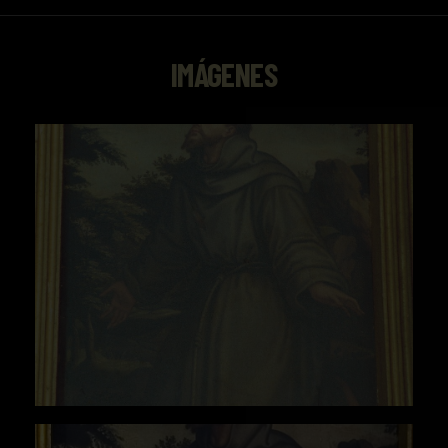
Hernández Díaz, J., La Universidad
Hispalense y sus obras de Arte (Sevilla,
IMÁGENES
1940).
Falcón, T., Bernales, J. et alii., Patrimonio
artístico y monumental de las universidades
andaluzas. (Sevilla, 1992).
Falcón Márquez, T., et alii., Universidad de
Sevilla. Patrimonio monumental y artístico.
(Sevilla, 1986).
Falcón, T. [com.], Morón de Castro, M.F.
[subcom.], Universitas Hispalensis. El
patrimonio de la Universidad de
Sevilla.Catálogo de la Exposición
(Universidad de Sevilla, Sevilla, 1995).