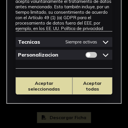
acepta voluntariamente el tratamiento de datos
pequeñas masas boscosas y montes, de tonos
antes mencionado. Esto también incluye, por un
Pinturas
tiempo limitado, su consentimiento de acuerdo
verdosos y azulados. Dicha influencia nórdica
con el Artículo 49 (1) (a) GDPR para el
Cronología
es igualmente apreciable en aspectos como el
procesamiento de datos fuera del EEE, por
rígido dibujo y el tratamiento de la
ejemplo, en los EE. UU.
Política de privacidad
1588
indumentaria del santo. Aunque ha sido
Tecnicas
vinculada por algunos investigadores a
Siempre activas
Estilo
Francisco Pacheco, se considera actualmente
Permitir cookies 
Personalizacion
Manierismo
obra anónima, próxima al estilo de Vasco
Pereira.
Materiales
Bibliografía:
Madera
Aceptar
Aceptar
Ver más
AA.VV., Guía artística de Sevilla y su
seleccionadas
todas
provincia (Diputación de Sevilla-Fundación J.
M. Lara, 201-202, Sevilla, 2004).
Navarrete Prieto, B., La pintura andaluza del
Descargar Ficha
siglo XVII y su fuentes grabadas. (Madrid,
1998).