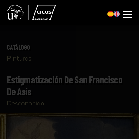
CATÁLOGO
Pinturas
Estigmatización De San Francisco
De Asís
Desconocido