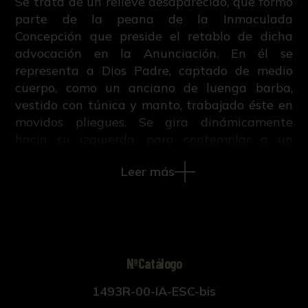
Se trata de un relieve desaparecido, que formó
parte de la peana de la Inmaculada
Concepción que preside el retablo de dicha
advocación en la Anunciación. En él se
representa a Dios Padre, captado de medio
cuerpo, como un anciano de luenga barba,
vestido con túnica y manto, trabajado éste en
movidos pliegues. Se gira dinámicamente
hacia su izquierda, para contemplar a un
pequeño angelote que, semiarrodillado, se
Leer más
apoya en el libro que lleva Dios Padre en su
mano.
Por las características estilísticas de este
relieve y de la peana en la que se insertaba, se
trata de una pieza datable en el último tercio
del siglo XVII.
NºCatálogo
Bibliografía:
1493R-00-IA-ESC-bis