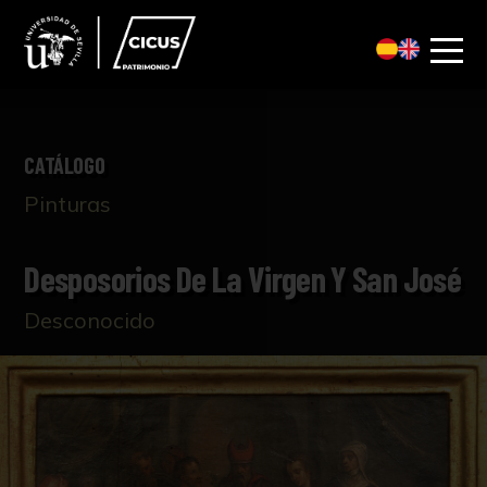
CATÁLOGO
Pinturas
Desposorios De La Virgen Y San José
Desconocido