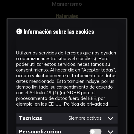
Manierismo
Bibliografía:
Materiales
AA.VV., Guía artística de Sevilla y su
Madera
provincia (Diputación de Sevilla-Fundación J.
Información sobre las cookies
Ver más
M. Lara, 201-202, Sevilla, 2004).
Navarrete Prieto, B., La pintura andaluza del
Utilizamos servicios de terceros que nos ayudan
siglo XVII y su fuentes grabadas. (Madrid,
a optimizar nuestro sitio web (análisis). Para
poder utilizar estos servicios, necesitamos su
1998).
Descargar Ficha
consentimiento. Al hacer clic en "Aceptar todas",
acepta voluntariamente el tratamiento de datos
Hernández Díaz, J., La Universidad
antes mencionado. Esto también incluye, por un
Hispalense y sus obras de Arte (Sevilla,
tiempo limitado, su consentimiento de acuerdo
1940).
con el Artículo 49 (1) (a) GDPR para el
procesamiento de datos fuera del EEE, por
IMÁGENES
ejemplo, en los EE. UU.
Política de privacidad
Falcón, T., Bernales, J. et alii., Patrimonio
artístico y monumental de las universidades
Tecnicas
Siempre activas
andaluzas. (Sevilla, 1992).
Permitir cookies 
Personalizacion
Falcón Márquez, T., et alii., Universidad de