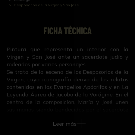
Desposorios de la Virgen y San José
FICHA TÉCNICA
Pintura que representa un interior con la
Virgen y San José ante un sacerdote judío y
rodeados por varios personajes.
Se trata de la escena de los Desposorios de la
Virgen, cuya iconografía deriva de los relatos
contenidos en los Evangelios Apócrifos y en La
Leyenda Áurea de Jacobo de la Vorágine. En el
centro de la composición, María y José unen
sus manos, siendo bendecidos por el sacerdote
ante un grupo de familiares. San José lleva la
Leer más
vara florida, recuerdo del milagro que le
convirtió en el elegido entre los descendientes