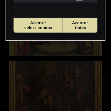
Sevilla. Patrimonio monumental y artístico.
(Sevilla, 1986).
Falcón, T. [com.], Morón de Castro, M.F.
Aceptar
Aceptar
seleccionadas
todas
[subcom.], Universitas Hispalensis. El
patrimonio de la Universidad de
Sevilla.Catálogo de la Exposición
(Universidad de Sevilla, Sevilla, 1995).