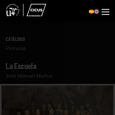
CATÁLOGO
Pinturas
La Escuela
José Manuel Muñoz