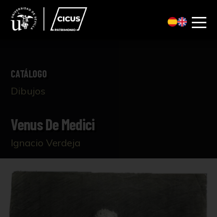
CATÁLOGO
Dibujos
Venus De Medici
Ignacio Verdeja