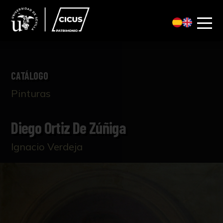
CATÁLOGO
Pinturas
Diego Ortiz De Zúñiga
Ignacio Verdeja