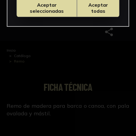
Aceptar
Aceptar
seleccionadas
todas
Vehículos de transporte
Barcos
Elementos de propulsión (Barcos)
Remos
Inicio
Catálogo
Remo
FICHA TÉCNICA
Remo de madera para barca o canoa, con pala
ovalada y mástil.