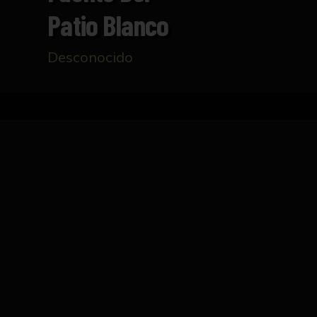
Patio Blanco
Desconocido
Inicio
Catálogo
Fuente del Patio Blanco
FICHA TÉCNICA
Fuente de mármol con un solo plato sobre pe