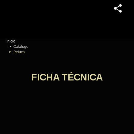
Inicio
Catálogo
Peluca
FICHA TÉCNICA
Placa en forma de relieve que representa a una
peluca rizada en la parte superior. Parte inferior
de la pieza muy plana.