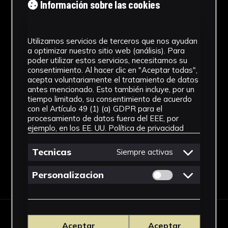
Información sobre las cookies
Antiguo Egipto. Época de Amarna.
Estilo
Utilizamos servicios de terceros que nos ayudan
a optimizar nuestro sitio web (análisis). Para
Arte egipcio
poder utilizar estos servicios, necesitamos su
consentimiento. Al hacer clic en "Aceptar todas",
acepta voluntariamente el tratamiento de datos
Técnica
antes mencionado. Esto también incluye, por un
tiempo limitado, su consentimiento de acuerdo
Fayenza
con el Artículo 49 (1) (a) GDPR para el
Ver más
procesamiento de datos fuera del EEE, por
ejemplo, en los EE. UU.
Política de privacidad
Tecnicas
Siempre activas
Descargar Ficha
Permitir cookies 
Personalizacion
Aceptar
Aceptar