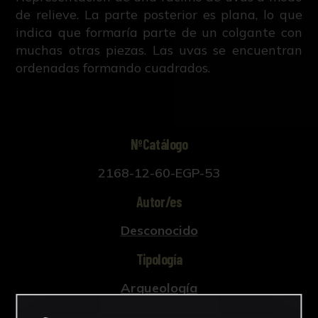
de relieve. La parte posterior es plana, lo que
indica que formaría parte de un colgante con
muchas otras piezas. Las uvas se encuentran
ordenadas formando cuadrados.
NºCatálogo
2168-12-60-EGP-53
Autor/es
Desconocido
Tipología
Arqueología
Cronología