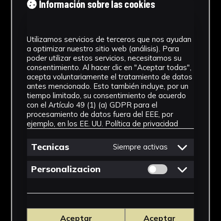
Información sobre las cookies
Tipología
Arqueología
Utilizamos servicios de terceros que nos ayudan
a optimizar nuestro sitio web (análisis). Para
Cronología
poder utilizar estos servicios, necesitamos su
consentimiento. Al hacer clic en "Aceptar todas",
acepta voluntariamente el tratamiento de datos
Antiguo Egipto. Imperio Nuevo.
antes mencionado. Esto también incluye, por un
tiempo limitado, su consentimiento de acuerdo
Estilo
con el Artículo 49 (1) (a) GDPR para el
procesamiento de datos fuera del EEE, por
Arte egipcio
ejemplo, en los EE. UU.
Política de privacidad
Técnica
Tecnicas
Siempre activas
Fayenza
Permitir cookies 
Personalizacion
Ver más
Aceptar
Aceptar