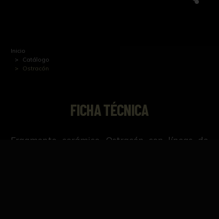
Inicio
Catálogo
Ostracón
FICHA TÉCNICA
Fragmento cerámico. Ostracón con líneas de
escritura
NºCatálogo