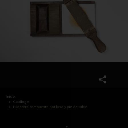
Inicio
Catálogo
Pildorero compuesto por losa y pie de tabla