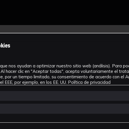
okies
que nos ayudan a optimizar nuestro sitio web (análisis). Para pode
Al hacer clic en "Aceptar todas", acepta voluntariamente el tra
, por un tiempo limitado, su consentimiento de acuerdo con el Ar
l EEE, por ejemplo, en los EE. UU.
Política de privacidad