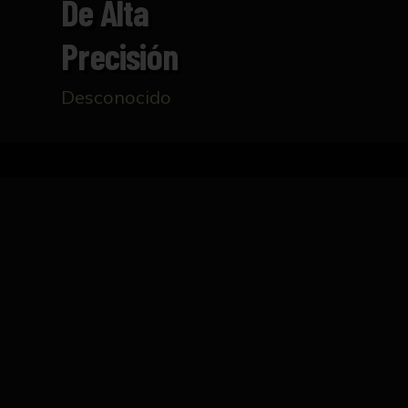
De Alta
Precisión
Desconocido
Inicio
Catálogo
Goniómetro de alta precisión
FICHA TÉCNICA
Instrumento para medir ángulos. Construido 