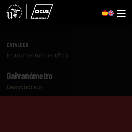
CATÁLOGO
Instrumental científico
Galvanómetro
Desconocido