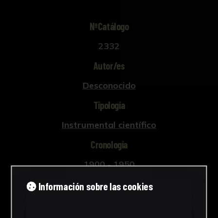
NºCatálogo
2332
Autor/es
Desconocido
Tipología
Instrumental científico
Cronología
1900 - 1950
Materiales
Información sobre las cookies
Metal y plástico