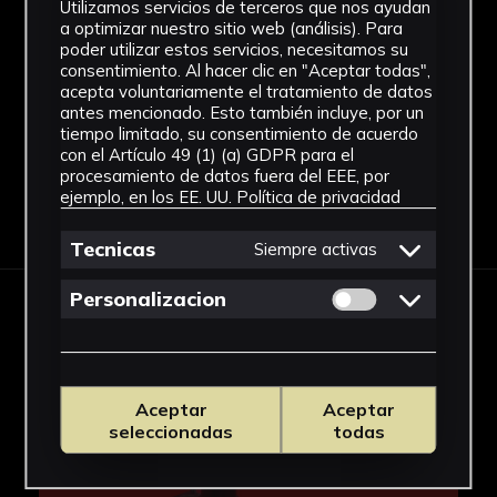
Utilizamos servicios de terceros que nos ayudan
Ubicación
a optimizar nuestro sitio web (análisis). Para
poder utilizar estos servicios, necesitamos su
Facultad de Química
consentimiento. Al hacer clic en "Aceptar todas",
Ver más
acepta voluntariamente el tratamiento de datos
antes mencionado. Esto también incluye, por un
tiempo limitado, su consentimiento de acuerdo
con el Artículo 49 (1) (a) GDPR para el
procesamiento de datos fuera del EEE, por
ejemplo, en los EE. UU.
Política de privacidad
Descargar Ficha
Tecnicas
Siempre activas
Permitir cookies 
Personalizacion
IMÁGENES
Aceptar
Aceptar
seleccionadas
todas