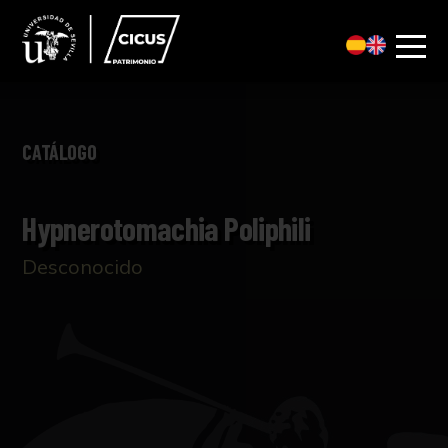
CATÁLOGO
Hypnerotomachia Poliphili
Desconocido