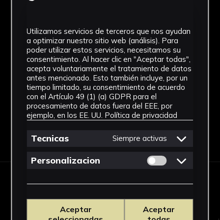
Desconocido
Cronología
Utilizamos servicios de terceros que nos ayudan
a optimizar nuestro sitio web (análisis). Para
SF
poder utilizar estos servicios, necesitamos su
consentimiento. Al hacer clic en "Aceptar todas",
Fondo
acepta voluntariamente el tratamiento de datos
antes mencionado. Esto también incluye, por un
Sin fondo
tiempo limitado, su consentimiento de acuerdo
con el Artículo 49 (1) (a) GDPR para el
procesamiento de datos fuera del EEE, por
ejemplo, en los EE. UU.
Política de privacidad
Descargar Ficha
Tecnicas
Siempre activas
Permitir cookies 
Personalizacion
OBRAS RELACIONADAS
Aceptar
Aceptar
seleccionadas
todas