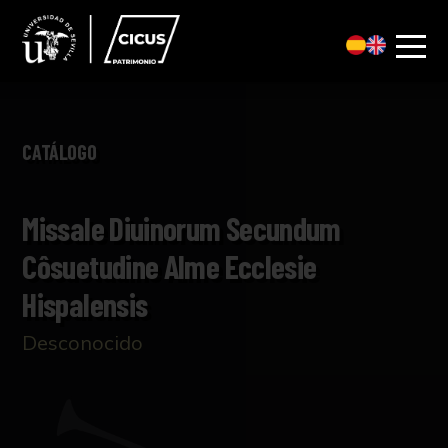
CATÁLOGO
Missale Diuinorum Secundum
Côsuetudine Alme Ecclesie
Hispalensis
Desconocido