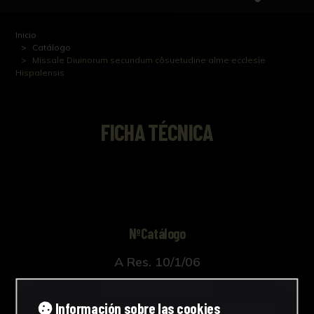
Inicio
Catálogo
Missale Diuinorum secundum côsuetudine alme ecclesie
Hispalensis
FICHA TÉCNICA
NºCatálogo
A Res. 10/1/06
Autor/es
Información sobre las cookies