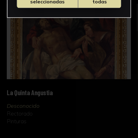
seleccionadas
todas
La Quinta Angustia
Desconocido
Rectorado
Pinturas