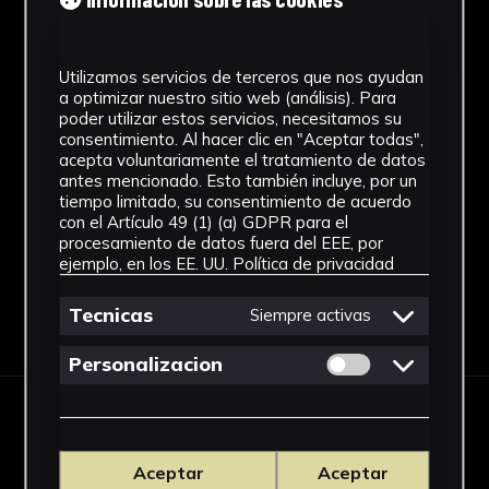
Obra Gráfica
Cronología
Utilizamos servicios de terceros que nos ayudan
a optimizar nuestro sitio web (análisis). Para
SF
poder utilizar estos servicios, necesitamos su
consentimiento. Al hacer clic en "Aceptar todas",
Fondo
acepta voluntariamente el tratamiento de datos
antes mencionado. Esto también incluye, por un
Sin fondo
tiempo limitado, su consentimiento de acuerdo
con el Artículo 49 (1) (a) GDPR para el
procesamiento de datos fuera del EEE, por
ejemplo, en los EE. UU.
Política de privacidad
Tecnicas
Siempre activas
Descargar Ficha
Permitir cookies 
Personalizacion
OBRAS RELACIONADAS
Aceptar
Aceptar