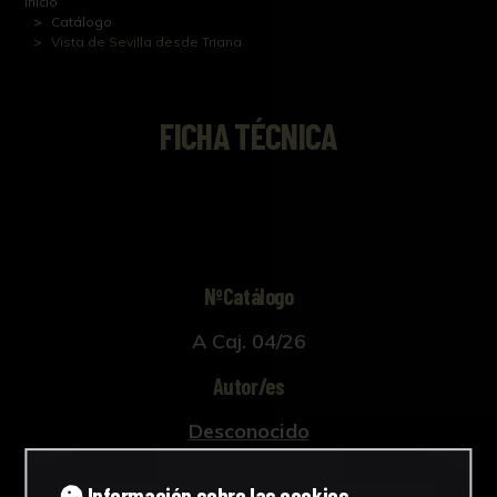
Inicio
Catálogo
Vista de Sevilla desde Triana
FICHA TÉCNICA
NºCatálogo
A Caj. 04/26
Autor/es
Desconocido
Tipología
Información sobre las cookies