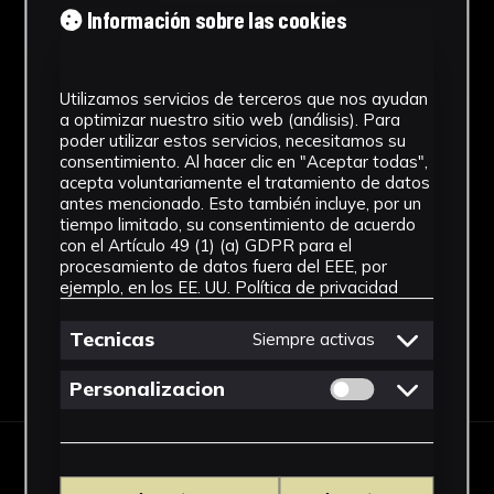
Información sobre las cookies
Tipología
Obra Gráfica
Utilizamos servicios de terceros que nos ayudan
Cronología
a optimizar nuestro sitio web (análisis). Para
poder utilizar estos servicios, necesitamos su
SF
consentimiento. Al hacer clic en "Aceptar todas",
acepta voluntariamente el tratamiento de datos
Fondo
antes mencionado. Esto también incluye, por un
tiempo limitado, su consentimiento de acuerdo
Sin fondo
con el Artículo 49 (1) (a) GDPR para el
procesamiento de datos fuera del EEE, por
ejemplo, en los EE. UU.
Política de privacidad
Tecnicas
Siempre activas
Descargar Ficha
Permitir cookies 
Personalizacion
OBRAS RELACIONADAS