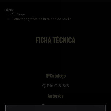
Inicio
Catálogo
Plano topográfico de la ciudad de Sevilla
FICHA TÉCNICA
NºCatálogo
Q Pla.C.3 3/3
Autor/es
Desconocido