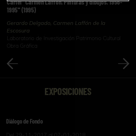
Cartel "Carmen Laffón. Pinturas y dibujos. 1956-
1995" (1995)
Gerardo Delgado, Carmen Laffón de la
Escosura
Laboratorio de Investigación Patrimonio Cultural
Obra Gráfica
EXPOSICIONES
Diálogo de Fondo
Del 29-11-2017 al 07-01-2018