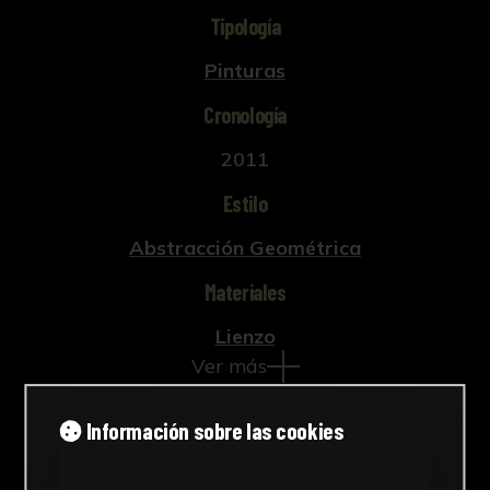
Tipología
Pinturas
Cronología
2011
Estilo
Abstracción Geométrica
Materiales
Lienzo
Ver más
Información sobre las cookies
Descargar Ficha