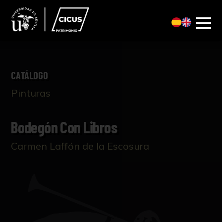
CATÁLOGO
Pinturas
Bodegón Con Libros
Carmen Laffón de la Escosura