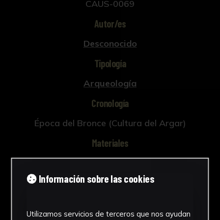
CAUS-0069
Autor/es
Desconocido
Tipología
Arqueología
Cronología
Época del Bronce (Cultura del Argar)
Materiales
Cerámica
Información sobre las cookies
Ubicación
Laboratorio de Investigación
Patrimonio Cultural
Utilizamos servicios de terceros que nos ayudan