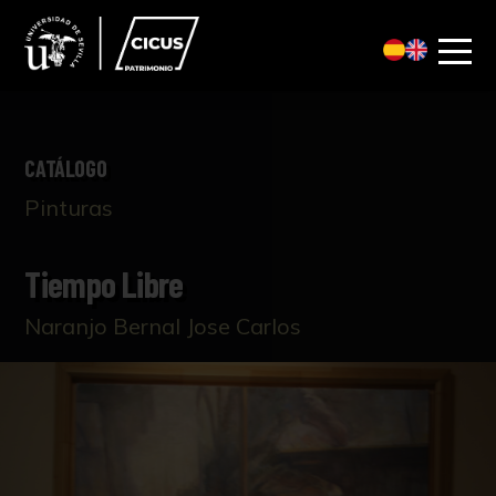
CATÁLOGO
Pinturas
Tiempo Libre
Naranjo Bernal Jose Carlos