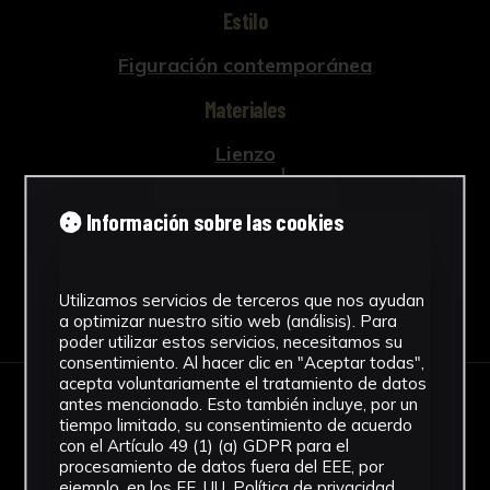
Estilo
Figuración contemporánea
Materiales
Lienzo
Ver más
Información sobre las cookies
Utilizamos servicios de terceros que nos ayudan
Descargar Ficha
a optimizar nuestro sitio web (análisis). Para
poder utilizar estos servicios, necesitamos su
consentimiento. Al hacer clic en "Aceptar todas",
acepta voluntariamente el tratamiento de datos
antes mencionado. Esto también incluye, por un
IMÁGENES
tiempo limitado, su consentimiento de acuerdo
con el Artículo 49 (1) (a) GDPR para el
procesamiento de datos fuera del EEE, por
ejemplo, en los EE. UU.
Política de privacidad