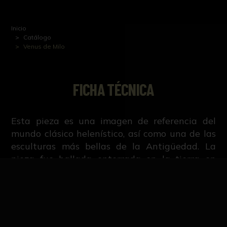
Inicio
Catálogo
Venus de Milo
FICHA TÉCNICA
Esta pieza es una imagen de referencia del
mundo clásico helenístico, así como una de las
esculturas más bellas de la Antigüedad. La
pieza fue hallada enterrada en la tierra en
Melos o Milo, una isla griega del mar Egeo
perteneciente al archipiélago de las Cícladas,
en 1820, y comprada por Jules Dumont
d’Urville, oficial naval francés, quien la adquirió
para el Museo del Louvre con la ayuda del