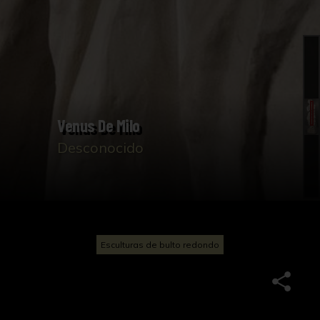
Venus De Milo
Desconocido
Esculturas de bulto redondo