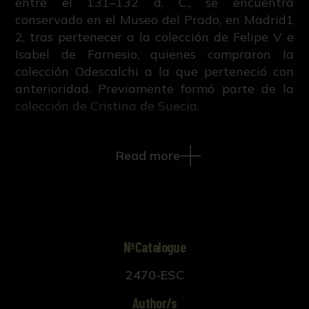
entre el 131–132 d. C., se encuentra
conservado en el Museo del Prado, en Madrid1
2, tras pertenecer a la colección de Felipe V e
Isabel de Farnesio, quienes compraron la
colección Odescalchi a la que perteneció con
anterioridad. Previamente formó parte de la
colección de Cristina de Suecia.
La pieza representa el busto del Antínoo, joven
Read more
apuesto perteneciente al séquito de Adriano,
que acompañara al emperador en sus viajes
hasta el día de su propia muerte llegando a
convertirse en su preferido. Hasta tal punto
fue querido y respetado por el emperador que
tras su muerte Adriano hizo todo lo posible por
NºCatalogue
honrarlo y divinizarlo.
2470-ESC
Oriundo de Bitinio-Claudiópolis, ciudad
Author/s