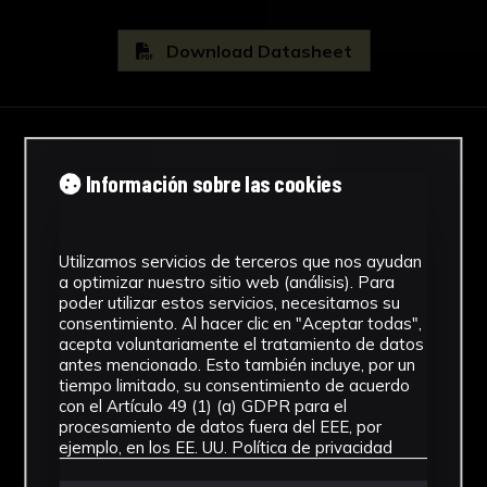
especialmente en los años que van desde su
fallecimiento hasta la muerte de Adriano,
Download Datasheet
acaecida en el 138 d. C.
Es tanta la adoración del emperador por el
joven que llega incluso a fundar en su recuerdo
IMAGES
una ciudad a orillas del Nilo, Antinoópolis o
Información sobre las cookies
Antínoe. Las representaciones del joven lo
llegan a identificar con Dioniso, Osiris, Apolo,
Aristeo, etc., y se fundan templos en su honor;
Utilizamos servicios de terceros que nos ayudan
uno de ellos se pudo excavar no hace muchos
a optimizar nuestro sitio web (análisis). Para
poder utilizar estos servicios, necesitamos su
años en la propia Villa Adriana en Tívoli,
consentimiento. Al hacer clic en "Aceptar todas",
Roma. Se acuñaron monedas con la
acepta voluntariamente el tratamiento de datos
representación del joven Antínoo y se
antes mencionado. Esto también incluye, por un
tiempo limitado, su consentimiento de acuerdo
construyeron estatuas, de las que un
con el Artículo 49 (1) (a) GDPR para el
importante número de ellas han llegado hasta
procesamiento de datos fuera del EEE, por
nuestros días2 3. Un total de ocho bustos de
ejemplo, en los EE. UU.
Política de privacidad
Antinoo se han conservado, uno de ellos el que