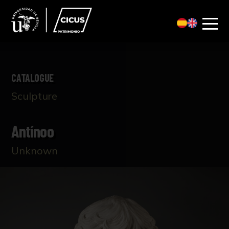
CATALOGUE
Sculpture
Antínoo
Unknown