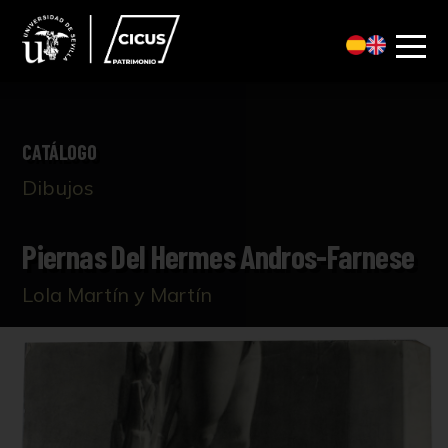
CATÁLOGO
Dibujos
Piernas Del Hermes Andros-Farnese
Lola Martín y Martín